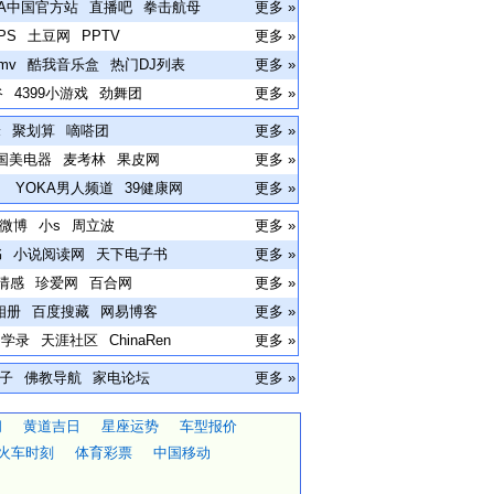
BA中国官方站
直播吧
拳击航母
更多 »
PS
土豆网
PPTV
更多 »
mv
酷我音乐盒
热门DJ列表
更多 »
谷
4399小游戏
劲舞团
更多 »
米
聚划算
嘀嗒团
更多 »
国美电器
麦考林
果皮网
更多 »
容
YOKA男人频道
39健康网
更多 »
微博
小s
周立波
更多 »
书
小说阅读网
天下电子书
更多 »
情感
珍爱网
百合网
更多 »
相册
百度搜藏
网易博客
更多 »
同学录
天涯社区
ChinaRen
更多 »
子
佛教导航
家电论坛
更多 »
间
黄道吉日
星座运势
车型报价
火车时刻
体育彩票
中国移动