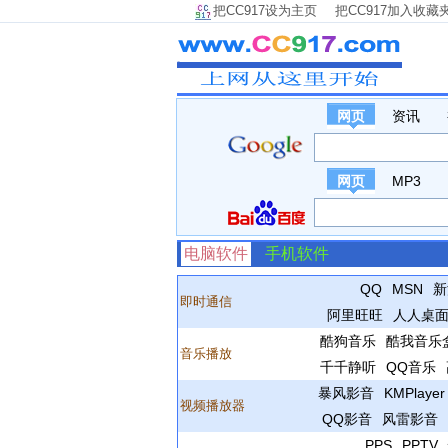
把CC917设为主页
把CC917加入收藏
网页
资讯
网页
MP3
电脑软件
手机软件
QQ
MSN
新
即时通信
阿里旺旺
人人桌
酷狗音乐
酷我音乐
音乐播放
千千静听
QQ音乐
暴风影音
KMPlayer
视频播放器
QQ影音
风雷影音
PPS
PPTV