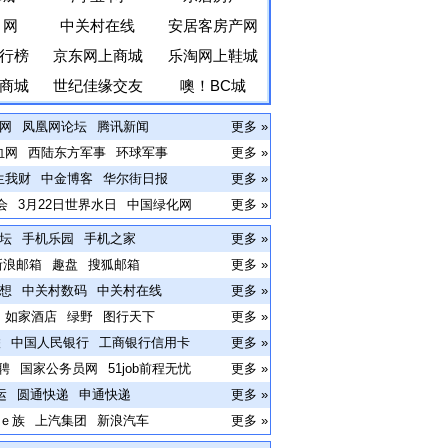
 网
中关村在线
安居客房产网
行榜
京东网上商城
乐淘网上鞋城
商城
世纪佳缘交友
噢！BC城
网
凤凰网论坛
腾讯新闻
更多 »
血网
西陆东方军事
环球军事
更多 »
生我财
中金博客
华尔街日报
更多 »
会
3月22日世界水日
中国绿化网
更多 »
坛
手机乐园
手机之家
更多 »
新浪邮箱
趣盘
搜狐邮箱
更多 »
想
中关村数码
中关村在线
更多 »
如家酒店
绿野
图行天下
更多 »
联
中国人民银行
工商银行信用卡
更多 »
聘
国家公务员网
51job前程无忧
更多 »
运
圆通快递
申通快递
更多 »
ｅ族
上汽集团
新浪汽车
更多 »