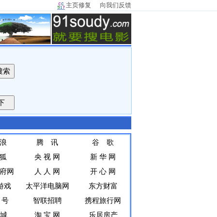
主页修复
向我们反馈
浪
腾 讯
谷 歌
狐
央 视 网
新 华 网
府网
人 人 网
开 心 网
9游戏
太平洋电脑网
东方财富
 号
智联招聘
携程旅行网
同城
淘 宝 网
乐居房产