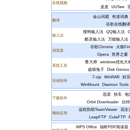
在线视频
皮皮
UUSee
金山词霸
有道词典
翻译
谷歌在线翻
搜狗输入法
QQ输入法
输入法
酷灵输入法
万能输入法
谷歌Chrome
火狐Fire
浏览器
Opera
世界之窗
鲁大师
windows优化大
系统工具
超级兔子
Disk Genius
7-zip
WinRAR
好压
压缩刻录
WinMount
Daemon Tools
迅雷
快车
电
下载软件
Orbit Downloader
比特
远程协助TeamViewer
花生
网络应用
LeapFTP
CuteFTP
WPS Office
福昕PDF阅读器