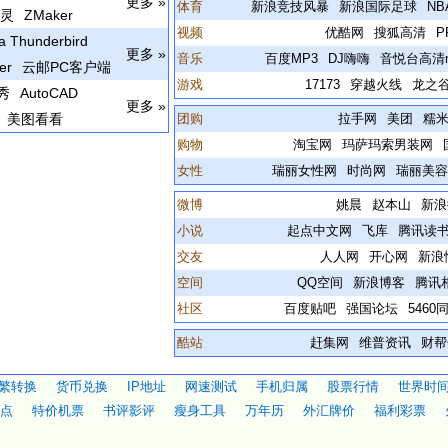
更多 »
体育
新浪竞技风暴
新浪国际足球
N
精灵
ZMaker
视频
优酷网
搜狐高清
P
la Thunderbird
更多 »
音乐
百度MP3
DJ嗨嗨
音悦台高清
er
云邮PC客户端
游戏
17173
穿越火线
龙之
秀
AutoCAD
更多 »
美图看看
团购
拉手网
美团
糯
购物
淘宝网
玛萨玛索男装网
女性
瑞丽女性网
时尚网
瑞丽美
微博
姚晨
赵本山
新浪
小说
起点中文网
飞库
腾讯读
交友
人人网
开心网
新浪
空间
QQ空间
新浪博客
腾讯
社区
百度贴吧
强国论坛
5460
酷站
赶集网
维普资讯
财帮
繁转换
货币兑换
IP地址
网速测试
手机归属
股票行情
世界时
点
特价机票
书评影评
瘦身工具
万年历
外汇牌价
福利彩票