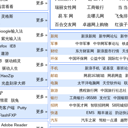
更多 »
迅雷看看
瑞丽女性网
工商银行
当 当
易 车 网
去哪儿网
飞兔排
灵格斯
更多 »
译
百合交友网
卓越网上购物
红孩子
Google输入法
更多 »
新闻
新浪新闻
新华网论坛
新华
紫光输入法
军事
中华军事
中华网军事论坛
铁
fox
IE8
更多 »
财经
东方财富网
新浪股市行情
天
遨游
环保
中国环保网
公益中国
国际红十字
师
驱动精灵
更多 »
驱动人生
手机
新浪手机
诺基亚
塞班论
HaoZip
邮箱
网易163邮箱
网易网盘
更多 »
光盘刻录大师
电脑
太平洋电脑网
天空软件站
联
旅游
携程旅行网
中国旅行社总社
驴
更多 »
银行
工商银行--95588
支付宝
中国银
彗星
脱兔
招聘
中华英才网
智联招聘网
58同城招
壳客户端
Putty
更多 »
快递
EMS
顺丰速运
韵达快
FlashFXP
汽车
汽车之家
驾校一点通
越野
Adobe Reader