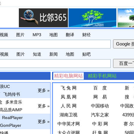
夹
视频
图片
MP3
地图
翻译
财经
视频
图片
知道
新闻
地图
贴吧
精彩电脑网站
精彩手机网站
浪UC
飞 兔 网
百 度
新 
更多 »
面
飞鸽传书
凤 凰 网
网 易
搜 
盒
多米音乐
人 民 网
中国移动
中国政
更多 »
高品质AIMP
湖南卫视
汽车之家
439
RealPlayer
更多 »
中华英才网
中 彩 网
赛 尔
GomPlayer
大众点评网
赶 集 网
58
快播