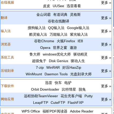
在线视频
更多 »
皮皮
UUSee
迅雷看看
金山词霸
有道词典
灵格斯
翻译
更多 »
谷歌在线翻译
搜狗输入法
QQ输入法
Google输入法
输入法
更多 »
酷灵输入法
万能输入法
紫光输入法
谷歌Chrome
火狐Firefox
IE8
浏览器
更多 »
Opera
世界之窗
遨游
鲁大师
windows优化大师
驱动精灵
系统工具
更多 »
超级兔子
Disk Genius
驱动人生
7-zip
WinRAR
好压HaoZip
压缩刻录
更多 »
WinMount
Daemon Tools
光盘刻录大师
迅雷
快车
电驴
下载软件
更多 »
Orbit Downloader
比特彗星
脱兔
远程协助TeamViewer
花生壳客户端
Putty
网络应用
更多 »
LeapFTP
CuteFTP
FlashFXP
WPS Office
福昕PDF阅读器
Adobe Reader