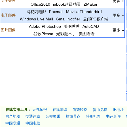
文字处理
更多 »
Office2010
iebook超级精灵
ZMaker
网易闪电邮
Foxmail
Mozilla Thunderbird
电子邮件
更多 »
Windows Live Mail
Gmail Notifier
云邮PC客户端
Adobe Photoshop
美图秀秀
AutoCAD
图片图像
更多 »
谷歌Picasa
光影魔术手
美图看看
在线实用工具
：
天气预报
在线翻译
简繁转换
货币兑换
IP地址
房产地图
交通违章
公交换乘
旅游景点
特价机票
书评影评
中国联通
中国电信