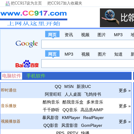
把CC917设为主页
把CC917加入收藏夹
网页
资讯
视频
图片
MP3
网页
MP3
视频
图片
知道
电脑软件
手机软件
QQ
MSN
新浪UC
即时通信
更多 »
阿里旺旺
人人桌面
飞鸽传书
酷狗音乐
酷我音乐盒
多米音乐
音乐播放
更多 »
千千静听
QQ音乐
高品质AIMP
暴风影音
KMPlayer
RealPlayer
视频播放器
更多 »
QQ影音
风雷影音
GomPlayer
PPS
PPTV
快播