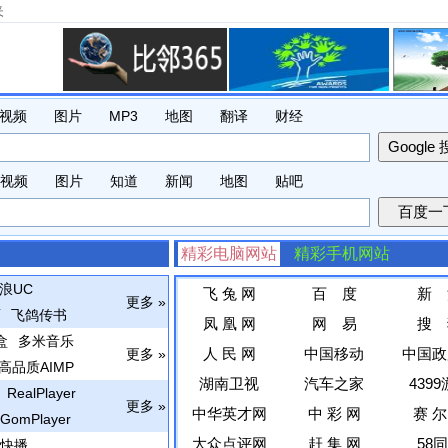
夹
视频
图片
MP3
地图
翻译
财经
视频
图片
知道
新闻
地图
贴吧
精彩电脑网站
精彩手机网站
浪UC
飞 兔 网
百 度
新 
更多 »
面
飞鸽传书
凤 凰 网
网 易
搜 
盒
多米音乐
人 民 网
中国移动
中国政
更多 »
高品质AIMP
湖南卫视
汽车之家
439
RealPlayer
更多 »
中华英才网
中 彩 网
赛 尔
GomPlayer
大众点评网
赶 集 网
58
快播