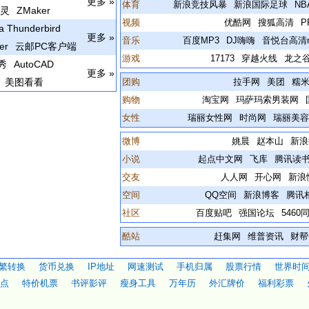
更多 »
体育
新浪竞技风暴
新浪国际足球
N
精灵
ZMaker
视频
优酷网
搜狐高清
P
la Thunderbird
更多 »
音乐
百度MP3
DJ嗨嗨
音悦台高清
er
云邮PC客户端
游戏
17173
穿越火线
龙之
秀
AutoCAD
更多 »
美图看看
团购
拉手网
美团
糯
购物
淘宝网
玛萨玛索男装网
女性
瑞丽女性网
时尚网
瑞丽美
微博
姚晨
赵本山
新浪
小说
起点中文网
飞库
腾讯读
交友
人人网
开心网
新浪
空间
QQ空间
新浪博客
腾讯
社区
百度贴吧
强国论坛
5460
酷站
赶集网
维普资讯
财帮
繁转换
货币兑换
IP地址
网速测试
手机归属
股票行情
世界时
点
特价机票
书评影评
瘦身工具
万年历
外汇牌价
福利彩票