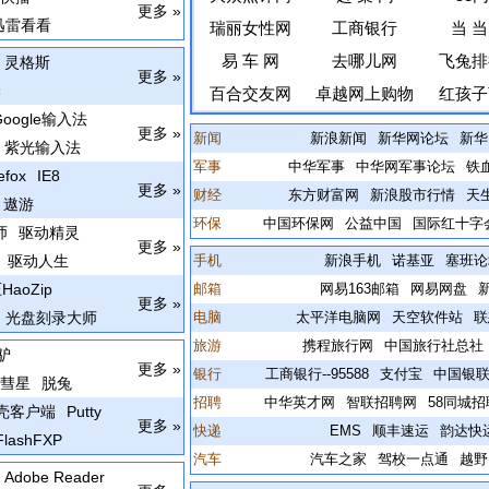
更多 »
迅雷看看
瑞丽女性网
工商银行
当 当
易 车 网
去哪儿网
飞兔排
灵格斯
更多 »
译
百合交友网
卓越网上购物
红孩子
Google输入法
更多 »
新闻
新浪新闻
新华网论坛
新华
紫光输入法
军事
中华军事
中华网军事论坛
铁
fox
IE8
更多 »
财经
东方财富网
新浪股市行情
天
遨游
环保
中国环保网
公益中国
国际红十字
师
驱动精灵
更多 »
驱动人生
手机
新浪手机
诺基亚
塞班论
HaoZip
邮箱
网易163邮箱
网易网盘
更多 »
光盘刻录大师
电脑
太平洋电脑网
天空软件站
联
旅游
携程旅行网
中国旅行社总社
驴
更多 »
银行
工商银行--95588
支付宝
中国银
彗星
脱兔
招聘
中华英才网
智联招聘网
58同城招
壳客户端
Putty
更多 »
快递
EMS
顺丰速运
韵达快
FlashFXP
汽车
汽车之家
驾校一点通
越野
Adobe Reader