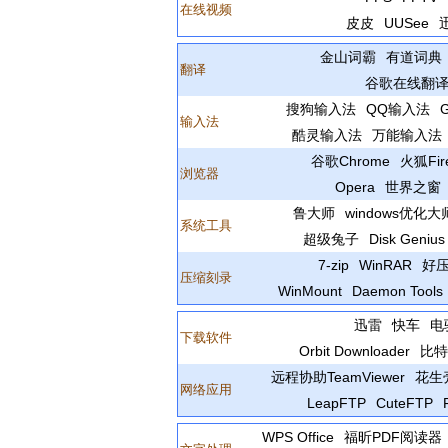
在线视频
皮皮
UUSee
金山词霸
有道词典
翻译
谷歌在线翻
搜狗输入法
QQ输入法
输入法
酷灵输入法
万能输入法
谷歌Chrome
火狐Fire
浏览器
Opera
世界之窗
鲁大师
windows优化大
系统工具
超级兔子
Disk Genius
7-zip
WinRAR
好压
压缩刻录
WinMount
Daemon Tools
迅雷
快车
电
下载软件
Orbit Downloader
比特
远程协助TeamViewer
花生
网络应用
LeapFTP
CuteFTP
WPS Office
福昕PDF阅读器