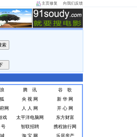
主页修复
向我们反馈
浪
腾 讯
谷 歌
狐
央 视 网
新 华 网
府网
人 人 网
开 心 网
9游戏
太平洋电脑网
东方财富
 号
智联招聘
携程旅行网
同城
淘 宝 网
乐居房产