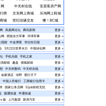
 网
中关村在线
安居客房产网
行榜
京东网上商城
乐淘网上鞋城
商城
世纪佳缘交友
噢！BC城
网
凤凰网论坛
腾讯新闻
更多 »
血网
西陆东方军事
环球军事
更多 »
生我财
中金博客
华尔街日报
更多 »
会
3月22日世界水日
中国绿化网
更多 »
坛
手机乐园
手机之家
更多 »
新浪邮箱
趣盘
搜狐邮箱
更多 »
想
中关村数码
中关村在线
更多 »
如家酒店
绿野
图行天下
更多 »
联
中国人民银行
工商银行信用卡
更多 »
聘
国家公务员网
51job前程无忧
更多 »
运
圆通快递
申通快递
更多 »
ｅ族
上汽集团
新浪汽车
更多 »