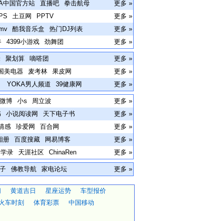
BA中国官方站
直播吧
拳击航母
更多 »
PS
土豆网
PPTV
更多 »
mv
酷我音乐盒
热门DJ列表
更多 »
谷
4399小游戏
劲舞团
更多 »
米
聚划算
嘀嗒团
更多 »
国美电器
麦考林
果皮网
更多 »
容
YOKA男人频道
39健康网
更多 »
微博
小s
周立波
更多 »
书
小说阅读网
天下电子书
更多 »
情感
珍爱网
百合网
更多 »
相册
百度搜藏
网易博客
更多 »
同学录
天涯社区
ChinaRen
更多 »
子
佛教导航
家电论坛
更多 »
间
黄道吉日
星座运势
车型报价
火车时刻
体育彩票
中国移动