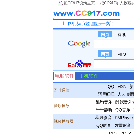
把CC917设为主页
把CC917加入收藏
网页
资讯
网页
MP3
电脑软件
手机软件
QQ
MSN
新
即时通信
阿里旺旺
人人桌
酷狗音乐
酷我音乐
音乐播放
千千静听
QQ音乐
暴风影音
KMPlayer
视频播放器
QQ影音
风雷影音
PPS
PPTV