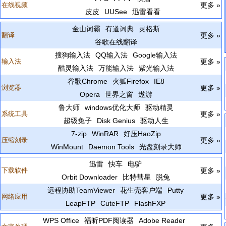
在线视频
更多 »
皮皮
UUSee
迅雷看看
金山词霸
有道词典
灵格斯
翻译
更多 »
谷歌在线翻译
搜狗输入法
QQ输入法
Google输入法
输入法
更多 »
酷灵输入法
万能输入法
紫光输入法
谷歌Chrome
火狐Firefox
IE8
浏览器
更多 »
Opera
世界之窗
遨游
鲁大师
windows优化大师
驱动精灵
系统工具
更多 »
超级兔子
Disk Genius
驱动人生
7-zip
WinRAR
好压HaoZip
压缩刻录
更多 »
WinMount
Daemon Tools
光盘刻录大师
迅雷
快车
电驴
下载软件
更多 »
Orbit Downloader
比特彗星
脱兔
远程协助TeamViewer
花生壳客户端
Putty
网络应用
更多 »
LeapFTP
CuteFTP
FlashFXP
WPS Office
福昕PDF阅读器
Adobe Reader