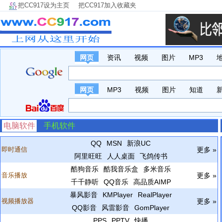
把CC917设为主页
把CC917加入收藏夹
网页
资讯
视频
图片
MP3
网页
MP3
视频
图片
知道
电脑软件
手机软件
QQ
MSN
新浪UC
即时通信
更多 »
阿里旺旺
人人桌面
飞鸽传书
酷狗音乐
酷我音乐盒
多米音乐
音乐播放
更多 »
千千静听
QQ音乐
高品质AIMP
暴风影音
KMPlayer
RealPlayer
视频播放器
更多 »
QQ影音
风雷影音
GomPlayer
PPS
PPTV
快播