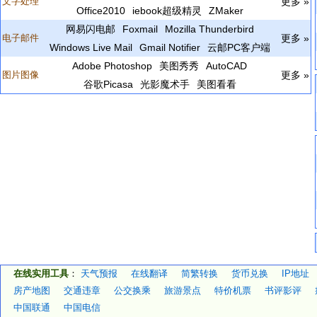
文字处理
更多 »
Office2010
iebook超级精灵
ZMaker
网易闪电邮
Foxmail
Mozilla Thunderbird
电子邮件
更多 »
Windows Live Mail
Gmail Notifier
云邮PC客户端
Adobe Photoshop
美图秀秀
AutoCAD
图片图像
更多 »
谷歌Picasa
光影魔术手
美图看看
在线实用工具
：
天气预报
在线翻译
简繁转换
货币兑换
IP地址
房产地图
交通违章
公交换乘
旅游景点
特价机票
书评影评
中国联通
中国电信