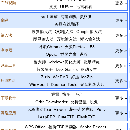
在线视频
更多 »
皮皮
UUSee
迅雷看看
金山词霸
有道词典
灵格斯
翻译
更多 »
谷歌在线翻译
搜狗输入法
QQ输入法
Google输入法
输入法
更多 »
酷灵输入法
万能输入法
紫光输入法
谷歌Chrome
火狐Firefox
IE8
浏览器
更多 »
Opera
世界之窗
遨游
鲁大师
windows优化大师
驱动精灵
系统工具
更多 »
超级兔子
Disk Genius
驱动人生
7-zip
WinRAR
好压HaoZip
压缩刻录
更多 »
WinMount
Daemon Tools
光盘刻录大师
迅雷
快车
电驴
下载软件
更多 »
Orbit Downloader
比特彗星
脱兔
远程协助TeamViewer
花生壳客户端
Putty
网络应用
更多 »
LeapFTP
CuteFTP
FlashFXP
WPS Office
福昕PDF阅读器
Adobe Reader