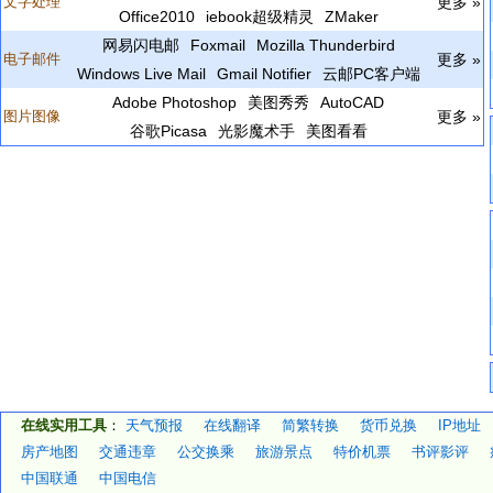
文字处理
更多 »
Office2010
iebook超级精灵
ZMaker
网易闪电邮
Foxmail
Mozilla Thunderbird
电子邮件
更多 »
Windows Live Mail
Gmail Notifier
云邮PC客户端
Adobe Photoshop
美图秀秀
AutoCAD
图片图像
更多 »
谷歌Picasa
光影魔术手
美图看看
在线实用工具
：
天气预报
在线翻译
简繁转换
货币兑换
IP地址
房产地图
交通违章
公交换乘
旅游景点
特价机票
书评影评
中国联通
中国电信