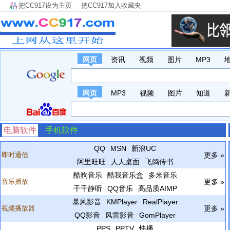
把CC917设为主页
把CC917加入收藏夹
网页
资讯
视频
图片
MP3
网页
MP3
视频
图片
知道
电脑软件
手机软件
QQ
MSN
新浪UC
即时通信
更多 »
阿里旺旺
人人桌面
飞鸽传书
酷狗音乐
酷我音乐盒
多米音乐
音乐播放
更多 »
千千静听
QQ音乐
高品质AIMP
暴风影音
KMPlayer
RealPlayer
视频播放器
更多 »
QQ影音
风雷影音
GomPlayer
PPS
PPTV
快播