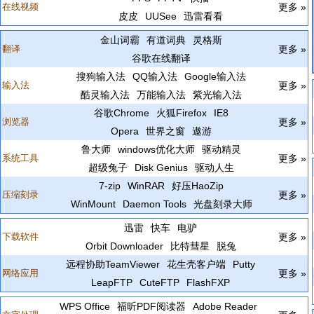
在线视频
更多 »
皮皮
UUSee
迅雷看看
金山词霸
有道词典
灵格斯
翻译
更多 »
谷歌在线翻译
搜狗输入法
QQ输入法
Google输入法
输入法
更多 »
酷灵输入法
万能输入法
紫光输入法
谷歌Chrome
火狐Firefox
IE8
浏览器
更多 »
Opera
世界之窗
遨游
鲁大师
windows优化大师
驱动精灵
系统工具
更多 »
超级兔子
Disk Genius
驱动人生
7-zip
WinRAR
好压HaoZip
压缩刻录
更多 »
WinMount
Daemon Tools
光盘刻录大师
迅雷
快车
电驴
下载软件
更多 »
Orbit Downloader
比特彗星
脱兔
远程协助TeamViewer
花生壳客户端
Putty
网络应用
更多 »
LeapFTP
CuteFTP
FlashFXP
WPS Office
福昕PDF阅读器
Adobe Reader