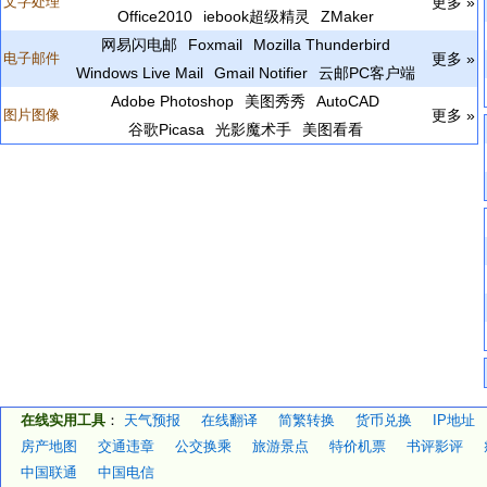
文字处理
更多 »
Office2010
iebook超级精灵
ZMaker
网易闪电邮
Foxmail
Mozilla Thunderbird
电子邮件
更多 »
Windows Live Mail
Gmail Notifier
云邮PC客户端
Adobe Photoshop
美图秀秀
AutoCAD
图片图像
更多 »
谷歌Picasa
光影魔术手
美图看看
在线实用工具
：
天气预报
在线翻译
简繁转换
货币兑换
IP地址
房产地图
交通违章
公交换乘
旅游景点
特价机票
书评影评
中国联通
中国电信