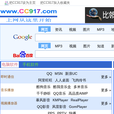
把CC917设为主页
把CC917加入收藏夹
网页
资讯
视频
图片
MP3
网页
MP3
视频
图片
知道
电脑软件
手机软件
QQ
MSN
新浪UC
即时通信
更多 »
阿里旺旺
人人桌面
飞鸽传书
酷狗音乐
酷我音乐盒
多米音乐
音乐播放
更多 »
千千静听
QQ音乐
高品质AIMP
暴风影音
KMPlayer
RealPlayer
视频播放器
更多 »
QQ影音
风雷影音
GomPlayer
PPS
PPTV
快播