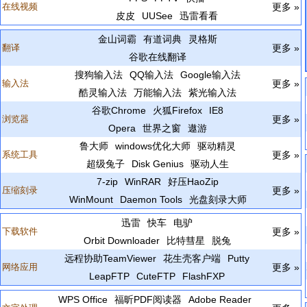
在线视频
更多 »
皮皮
UUSee
迅雷看看
金山词霸
有道词典
灵格斯
翻译
更多 »
谷歌在线翻译
搜狗输入法
QQ输入法
Google输入法
输入法
更多 »
酷灵输入法
万能输入法
紫光输入法
谷歌Chrome
火狐Firefox
IE8
浏览器
更多 »
Opera
世界之窗
遨游
鲁大师
windows优化大师
驱动精灵
系统工具
更多 »
超级兔子
Disk Genius
驱动人生
7-zip
WinRAR
好压HaoZip
压缩刻录
更多 »
WinMount
Daemon Tools
光盘刻录大师
迅雷
快车
电驴
下载软件
更多 »
Orbit Downloader
比特彗星
脱兔
远程协助TeamViewer
花生壳客户端
Putty
网络应用
更多 »
LeapFTP
CuteFTP
FlashFXP
WPS Office
福昕PDF阅读器
Adobe Reader