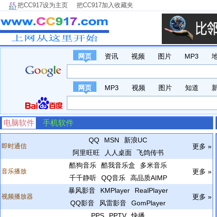
把CC917设为主页
把CC917加入收藏夹
网页
资讯
视频
图片
MP3
网页
MP3
视频
图片
知道
电脑软件
手机软件
QQ
MSN
新浪UC
即时通信
更多 »
阿里旺旺
人人桌面
飞鸽传书
酷狗音乐
酷我音乐盒
多米音乐
音乐播放
更多 »
千千静听
QQ音乐
高品质AIMP
暴风影音
KMPlayer
RealPlayer
视频播放器
更多 »
QQ影音
风雷影音
GomPlayer
PPS
PPTV
快播