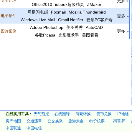
文字处理
更多 »
Office2010
iebook超级精灵
ZMaker
网易闪电邮
Foxmail
Mozilla Thunderbird
电子邮件
更多 »
Windows Live Mail
Gmail Notifier
云邮PC客户端
Adobe Photoshop
美图秀秀
AutoCAD
图片图像
更多 »
谷歌Picasa
光影魔术手
美图看看
在线实用工具
：
天气预报
在线翻译
简繁转换
货币兑换
IP地址
房产地图
交通违章
公交换乘
旅游景点
特价机票
书评影评
中国联通
中国电信