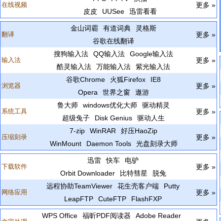
在线视频
更多 »
皮皮
UUSee
迅雷看看
金山词霸
有道词典
灵格斯
翻译
更多 »
谷歌在线翻译
搜狗输入法
QQ输入法
Google输入法
输入法
更多 »
酷灵输入法
万能输入法
紫光输入法
谷歌Chrome
火狐Firefox
IE8
浏览器
更多 »
Opera
世界之窗
遨游
鲁大师
windows优化大师
驱动精灵
系统工具
更多 »
超级兔子
Disk Genius
驱动人生
7-zip
WinRAR
好压HaoZip
压缩刻录
更多 »
WinMount
Daemon Tools
光盘刻录大师
迅雷
快车
电驴
下载软件
更多 »
Orbit Downloader
比特彗星
脱兔
远程协助TeamViewer
花生壳客户端
Putty
网络应用
更多 »
LeapFTP
CuteFTP
FlashFXP
WPS Office
福昕PDF阅读器
Adobe Reader