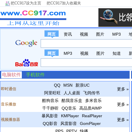
把CC917设为主页
把CC917加入收藏夹
网页
资讯
视频
图片
MP3
网页
MP3
视频
图片
知道
电脑软件
手机软件
QQ
MSN
新浪UC
即时通信
更多 »
阿里旺旺
人人桌面
飞鸽传书
酷狗音乐
酷我音乐盒
多米音乐
音乐播放
更多 »
千千静听
QQ音乐
高品质AIMP
暴风影音
KMPlayer
RealPlayer
视频播放器
更多 »
QQ影音
风雷影音
GomPlayer
PPS
PPTV
快播