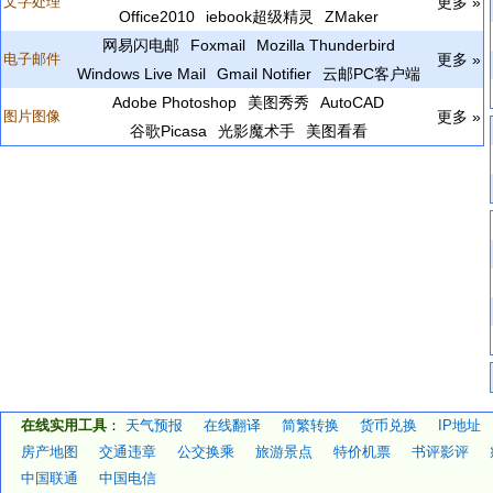
文字处理
更多 »
Office2010
iebook超级精灵
ZMaker
网易闪电邮
Foxmail
Mozilla Thunderbird
电子邮件
更多 »
Windows Live Mail
Gmail Notifier
云邮PC客户端
Adobe Photoshop
美图秀秀
AutoCAD
图片图像
更多 »
谷歌Picasa
光影魔术手
美图看看
在线实用工具
：
天气预报
在线翻译
简繁转换
货币兑换
IP地址
房产地图
交通违章
公交换乘
旅游景点
特价机票
书评影评
中国联通
中国电信