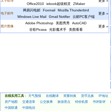
文字处理
更多 »
Office2010
iebook超级精灵
ZMaker
网易闪电邮
Foxmail
Mozilla Thunderbird
电子邮件
更多 »
Windows Live Mail
Gmail Notifier
云邮PC客户端
Adobe Photoshop
美图秀秀
AutoCAD
图片图像
更多 »
谷歌Picasa
光影魔术手
美图看看
在线实用工具
：
天气预报
在线翻译
简繁转换
货币兑换
IP地址
房产地图
交通违章
公交换乘
旅游景点
特价机票
书评影评
中国联通
中国电信