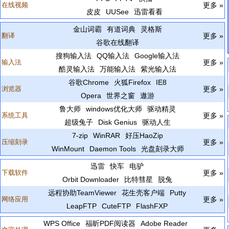
在线视频
更多 »
皮皮
UUSee
迅雷看看
金山词霸
有道词典
灵格斯
翻译
更多 »
谷歌在线翻译
搜狗输入法
QQ输入法
Google输入法
输入法
更多 »
酷灵输入法
万能输入法
紫光输入法
谷歌Chrome
火狐Firefox
IE8
浏览器
更多 »
Opera
世界之窗
遨游
鲁大师
windows优化大师
驱动精灵
系统工具
更多 »
超级兔子
Disk Genius
驱动人生
7-zip
WinRAR
好压HaoZip
压缩刻录
更多 »
WinMount
Daemon Tools
光盘刻录大师
迅雷
快车
电驴
下载软件
更多 »
Orbit Downloader
比特彗星
脱兔
远程协助TeamViewer
花生壳客户端
Putty
网络应用
更多 »
LeapFTP
CuteFTP
FlashFXP
WPS Office
福昕PDF阅读器
Adobe Reader