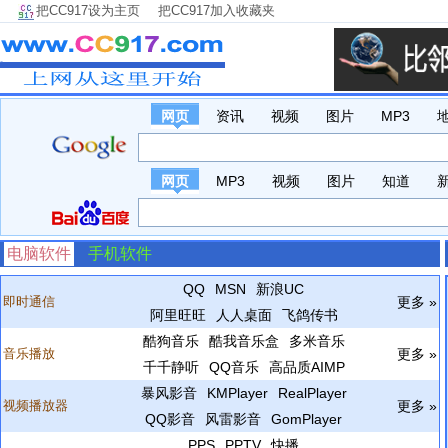
把CC917设为主页
把CC917加入收藏夹
网页
资讯
视频
图片
MP3
网页
MP3
视频
图片
知道
电脑软件
手机软件
QQ
MSN
新浪UC
即时通信
更多 »
阿里旺旺
人人桌面
飞鸽传书
酷狗音乐
酷我音乐盒
多米音乐
音乐播放
更多 »
千千静听
QQ音乐
高品质AIMP
暴风影音
KMPlayer
RealPlayer
视频播放器
更多 »
QQ影音
风雷影音
GomPlayer
PPS
PPTV
快播