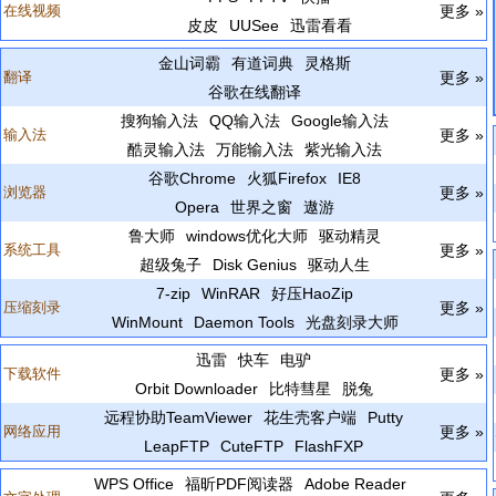
在线视频
更多 »
皮皮
UUSee
迅雷看看
金山词霸
有道词典
灵格斯
翻译
更多 »
谷歌在线翻译
搜狗输入法
QQ输入法
Google输入法
输入法
更多 »
酷灵输入法
万能输入法
紫光输入法
谷歌Chrome
火狐Firefox
IE8
浏览器
更多 »
Opera
世界之窗
遨游
鲁大师
windows优化大师
驱动精灵
系统工具
更多 »
超级兔子
Disk Genius
驱动人生
7-zip
WinRAR
好压HaoZip
压缩刻录
更多 »
WinMount
Daemon Tools
光盘刻录大师
迅雷
快车
电驴
下载软件
更多 »
Orbit Downloader
比特彗星
脱兔
远程协助TeamViewer
花生壳客户端
Putty
网络应用
更多 »
LeapFTP
CuteFTP
FlashFXP
WPS Office
福昕PDF阅读器
Adobe Reader