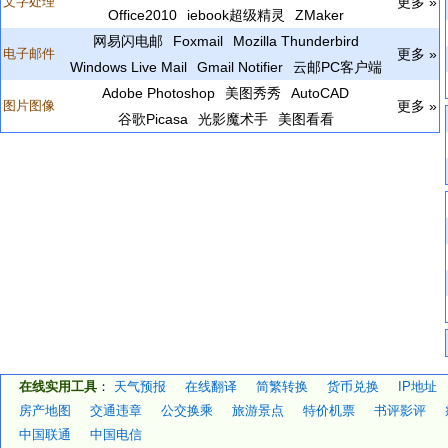
文字处理
更多 »
Office2010
iebook超级精灵
ZMaker
网易闪电邮
Foxmail
Mozilla Thunderbird
电子邮件
更多 »
Windows Live Mail
Gmail Notifier
云邮PC客户端
Adobe Photoshop
美图秀秀
AutoCAD
图片图像
更多 »
谷歌Picasa
光影魔术手
美图看看
在线实用工具
：
天气预报
在线翻译
简繁转换
货币兑换
IP地址
房产地图
交通违章
公交换乘
旅游景点
特价机票
书评影评
中国联通
中国电信