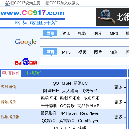
把CC917设为主页
把CC917加入收藏夹
网页
资讯
视频
图片
MP3
网页
MP3
视频
图片
知道
电脑软件
手机软件
QQ
MSN
新浪UC
即时通信
更多 »
阿里旺旺
人人桌面
飞鸽传书
酷狗音乐
酷我音乐盒
多米音乐
音乐播放
更多 »
千千静听
QQ音乐
高品质AIMP
暴风影音
KMPlayer
RealPlayer
视频播放器
更多 »
QQ影音
风雷影音
GomPlayer
PPS
PPTV
快播